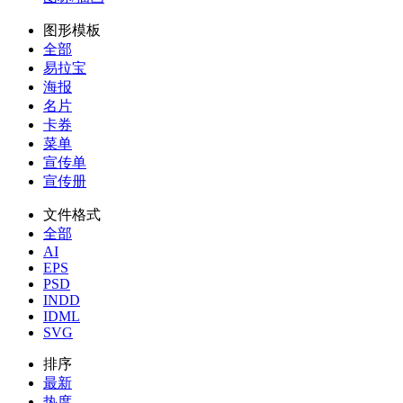
图形模板
全部
易拉宝
海报
名片
卡券
菜单
宣传单
宣传册
文件格式
全部
AI
EPS
PSD
INDD
IDML
SVG
排序
最新
热度